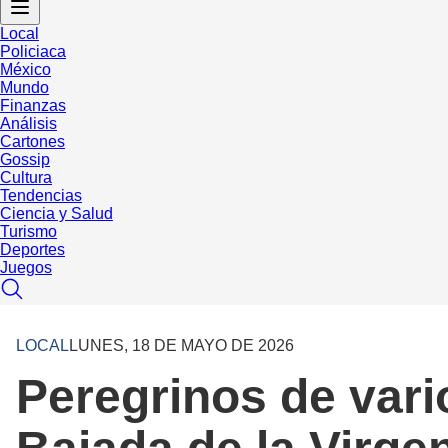
Local
Policiaca
México
Mundo
Finanzas
Análisis
Cartones
Gossip
Cultura
Tendencias
Ciencia y Salud
Turismo
Deportes
Juegos
LOCAL
LUNES, 18 DE MAYO DE 2026
Peregrinos de vari