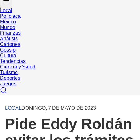
Local
Policiaca
México
Mundo
Finanzas
Análisis
Cartones
Gossip
Cultura
Tendencias
Ciencia y Salud
Turismo
Deportes
Juegos
LOCAL
DOMINGO, 7 DE MAYO DE 2023
Pide Eddy Roldán