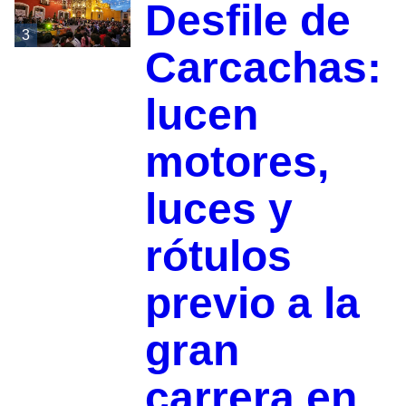
Desfile de
3
Carcachas:
lucen
motores,
luces y
rótulos
previo a la
gran
carrera en