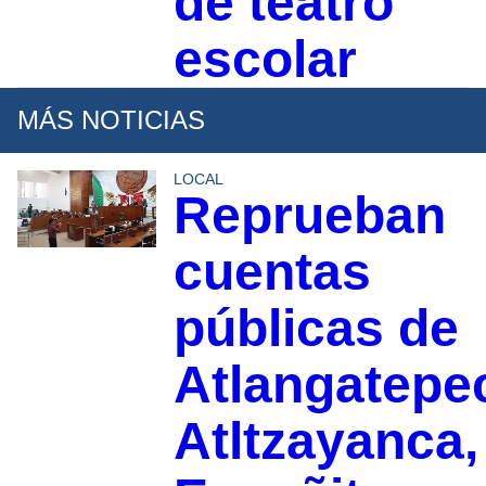
de teatro
escolar
MÁS NOTICIAS
LOCAL
Reprueban
cuentas
públicas de
Atlangatepe
Atltzayanca,