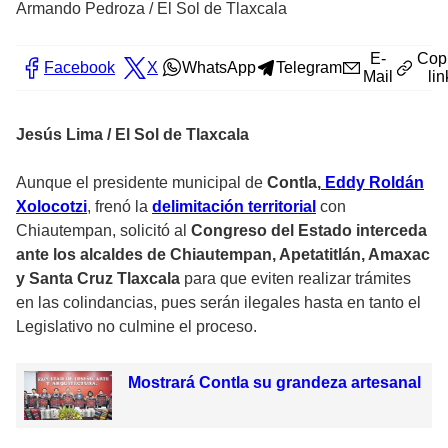
Armando Pedroza
/
El Sol de Tlaxcala
E-
Cop
Facebook
X
WhatsApp
Telegram
Mail
lin
Jesús Lima / El Sol de Tlaxcala
Aunque el presidente municipal de
Contla,
Eddy Roldán
Xolocotzi
, frenó la
delimitación territorial
con
Chiautempan, solicitó al
Congreso del Estado interceda
ante los alcaldes de Chiautempan, Apetatitlán, Amaxac
y Santa Cruz Tlaxcala
para que eviten realizar trámites
en las colindancias, pues serán ilegales hasta en tanto el
Legislativo no culmine el proceso.
Mostrará Contla su grandeza artesanal