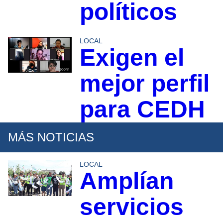
políticos
LOCAL
Exigen el
mejor perfil
para CEDH
MÁS NOTICIAS
LOCAL
Amplían
servicios