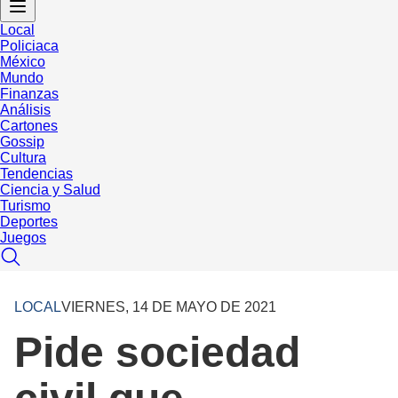
Local
Policiaca
México
Mundo
Finanzas
Análisis
Cartones
Gossip
Cultura
Tendencias
Ciencia y Salud
Turismo
Deportes
Juegos
LOCAL
VIERNES, 14 DE MAYO DE 2021
Pide sociedad