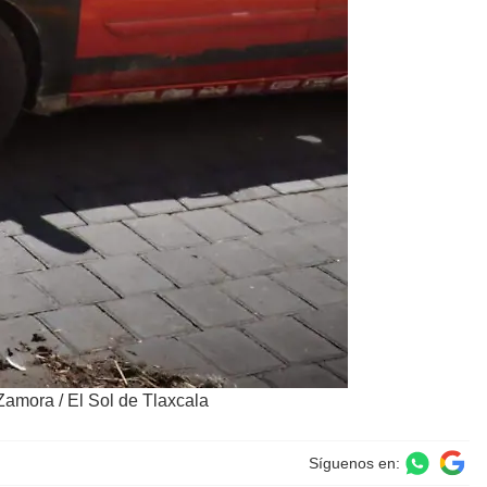
h Zamora
/
El Sol de Tlaxcala
Síguenos en: