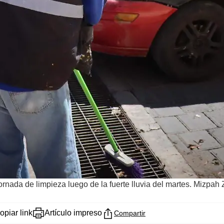
jornada de limpieza luego de la fuerte lluvia del martes. Mizpa
opiar link
Artículo impreso
Compartir