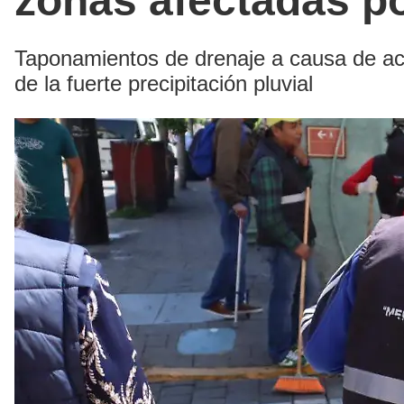
zonas afectadas po
Taponamientos de drenaje a causa de ac
de la fuerte precipitación pluvial