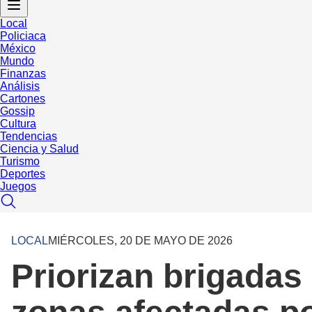
Local
Policiaca
México
Mundo
Finanzas
Análisis
Cartones
Gossip
Cultura
Tendencias
Ciencia y Salud
Turismo
Deportes
Juegos
LOCAL
MIÉRCOLES, 20 DE MAYO DE 2026
Priorizan brigadas 