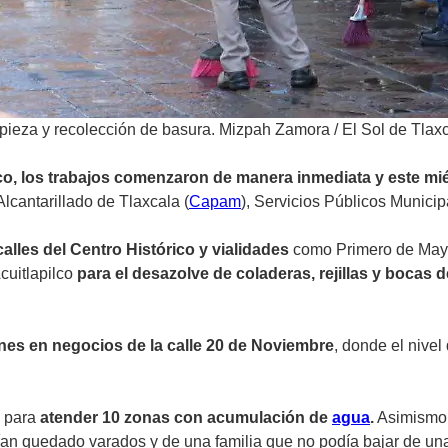
impieza y recolección de basura. Mizpah Zamora
/
El Sol de Tlax
ico, los trabajos comenzaron de manera inmediata y este mié
lcantarillado de Tlaxcala (
Capam
), Servicios Públicos Munici
alles del Centro Histórico y vialidades
como Primero de Mayo,
cuitlapilco
para el desazolve de coladeras, rejillas y bocas 
nes en negocios de la calle 20 de Noviembre
, donde el nivel
 para
atender 10 zonas con acumulación de
agua
.
Asimismo, 
an quedado varados y de una familia que no podía bajar de un