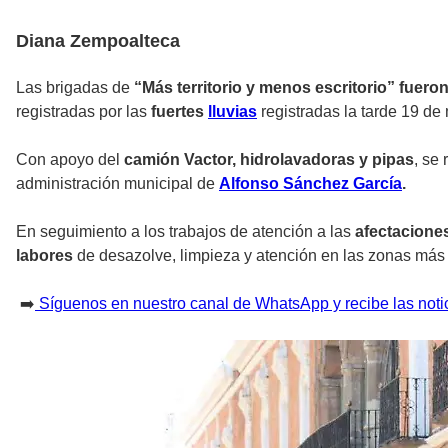
Diana Zempoalteca
Las brigadas de
“Más territorio y menos escritorio” fuer
registradas por las
fuertes
lluvias
registradas la tarde 19 de
Con apoyo del
camión Vactor, hidrolavadoras y pipas
, se
administración municipal de
Alfonso Sánchez García
.
En seguimiento a los trabajos de atención a las
afectaciones
labores
de desazolve, limpieza y atención en las zonas más
➡️
Síguenos en nuestro canal de WhatsApp y recibe las noti