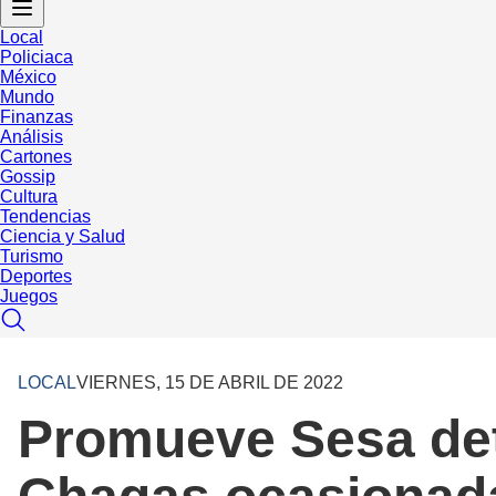
Local
Policiaca
México
Mundo
Finanzas
Análisis
Cartones
Gossip
Cultura
Tendencias
Ciencia y Salud
Turismo
Deportes
Juegos
LOCAL
VIERNES, 15 DE ABRIL DE 2022
Promueve Sesa det