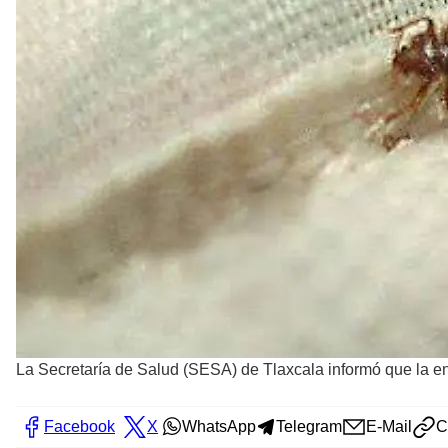
La Secretaría de Salud (SESA) de Tlaxcala informó que la e
Facebook
X
WhatsApp
Telegram
E-Mail
C