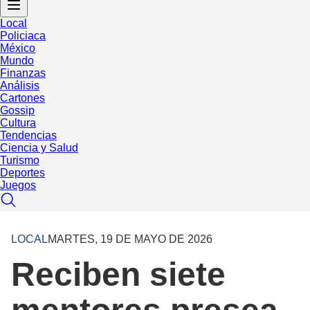
Local
Policiaca
México
Mundo
Finanzas
Análisis
Cartones
Gossip
Cultura
Tendencias
Ciencia y Salud
Turismo
Deportes
Juegos
LOCAL
MARTES, 19 DE MAYO DE 2026
Reciben siete