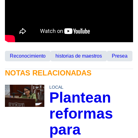
Reconocimiento
historias de maestros
Presea
NOTAS RELACIONADAS
LOCAL
Plantean
reformas
para