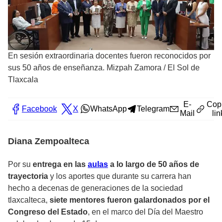
En sesión extraordinaria docentes fueron reconocidos por
sus 50 años de enseñanza. Mizpah Zamora
/
El Sol de
Tlaxcala
E-
Cop
Facebook
X
WhatsApp
Telegram
Mail
lin
Diana Zempoalteca
Por su
entrega en las
aulas
a lo largo de 50 años de
trayectoria
y los aportes que durante su carrera han
hecho a decenas de generaciones de la sociedad
tlaxcalteca,
siete mentores fueron galardonados por el
Congreso del Estado
, en el marco del Día del Maestro