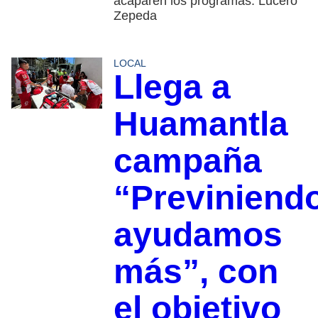
acaparen los programas: Lucero
Zepeda
LOCAL
Llega a
Huamantla
campaña
“Previniend
ayudamos
más”, con
el objetivo