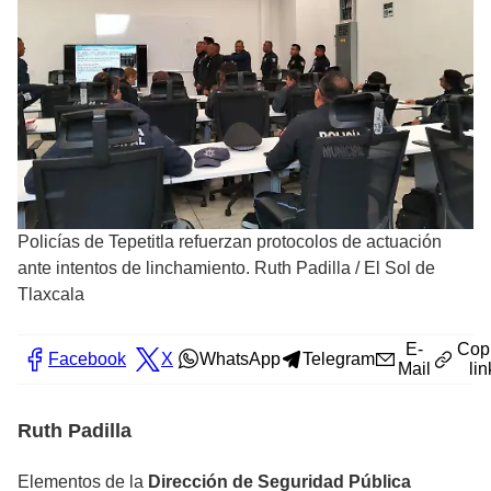
Policías de Tepetitla refuerzan protocolos de actuación
ante intentos de linchamiento. Ruth Padilla
/
El Sol de
Tlaxcala
E-
Cop
Facebook
X
WhatsApp
Telegram
Mail
lin
Ruth Padilla
Elementos de la
Dirección de Seguridad Pública