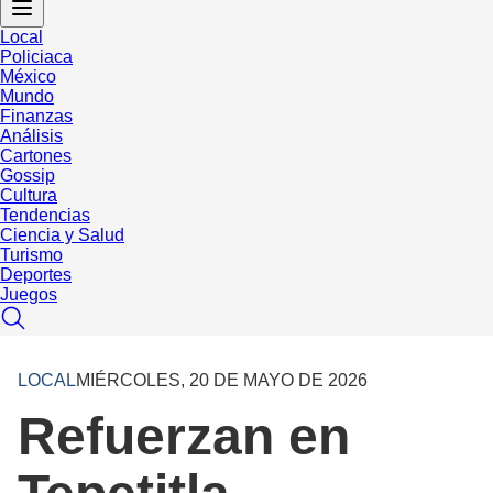
Local
Policiaca
México
Mundo
Finanzas
Análisis
Cartones
Gossip
Cultura
Tendencias
Ciencia y Salud
Turismo
Deportes
Juegos
LOCAL
MIÉRCOLES, 20 DE MAYO DE 2026
Refuerzan en