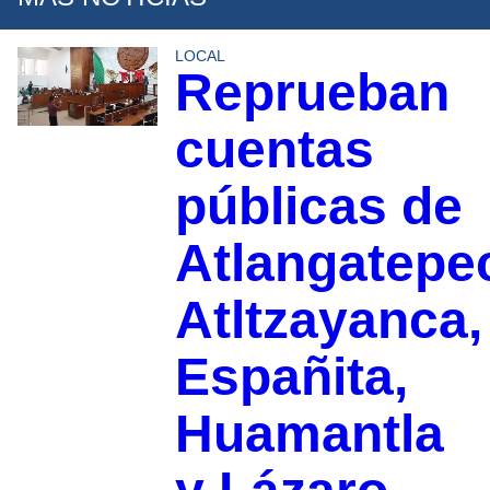
LOCAL
Reprueban
cuentas
públicas de
Atlangatepe
Atltzayanca,
Españita,
Huamantla