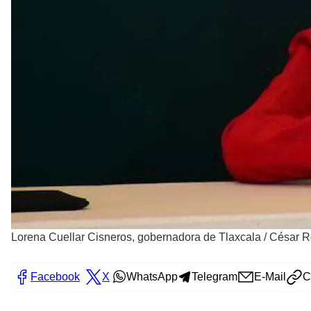
Lorena Cuellar Cisneros, gobernadora de Tlaxcala
/
César Ro
Facebook
X
WhatsApp
Telegram
E-Mail
C