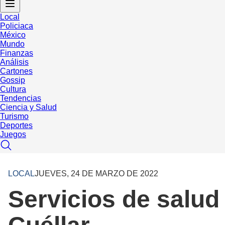
Local
Policiaca
México
Mundo
Finanzas
Análisis
Cartones
Gossip
Cultura
Tendencias
Ciencia y Salud
Turismo
Deportes
Juegos
LOCAL
JUEVES, 24 DE MARZO DE 2022
Servicios de salud