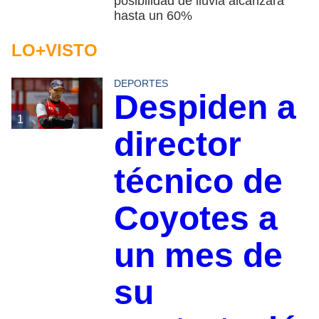
posibilidad de lluvia alcanzará
hasta un 60%
LO+VISTO
DEPORTES
Despiden a
1
director
técnico de
Coyotes a
un mes de
su