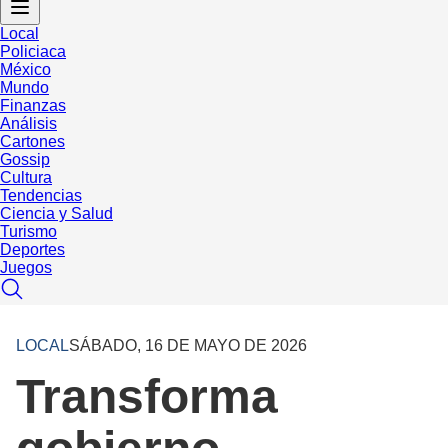
Local
Policiaca
México
Mundo
Finanzas
Análisis
Cartones
Gossip
Cultura
Tendencias
Ciencia y Salud
Turismo
Deportes
Juegos
LOCAL
SÁBADO, 16 DE MAYO DE 2026
Transforma