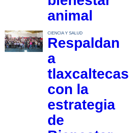
bienestar
animal
CIENCIA Y SALUD
Respaldan
a
tlaxcaltecas
con la
estrategia
de