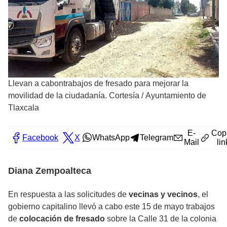
Llevan a cabontrabajos de fresado para mejorar la
movilidad de la ciudadanía. Cortesía
/
Ayuntamiento de
Tlaxcala
E-
Cop
Facebook
X
WhatsApp
Telegram
Mail
lin
Diana Zempoalteca
En respuesta a las solicitudes de
vecinas y vecinos
, el
gobierno capitalino llevó a cabo este 15 de mayo trabajos
de
colocación de fresado
sobre la Calle 31 de la colonia