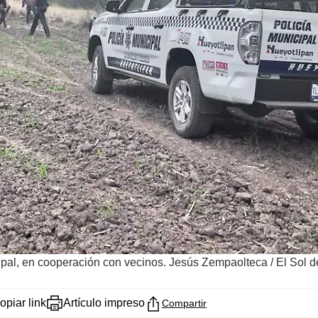
ipal, en cooperación con vecinos. Jesús Zempaolteca
/
El Sol d
opiar link
Artículo impreso
Compartir