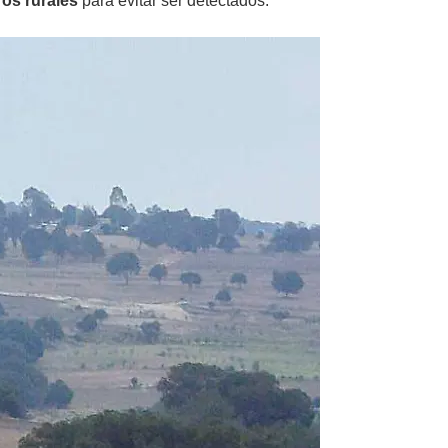
os rurales
para evitar ser detectados.