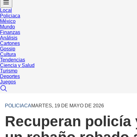
Local
Policiaca
México
Mundo
Finanzas
Análisis
Cartones
Gossip
Cultura
Tendencias
Ciencia y Salud
Turismo
Deportes
Juegos
POLICIACA
MARTES, 19 DE MAYO DE 2026
Recuperan policía 