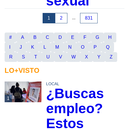
sexual
...
1
2
831
#
A
B
C
D
E
F
G
H
I
J
K
L
M
N
O
P
Q
R
S
T
U
V
W
X
Y
Z
LO+VISTO
LOCAL
¿Buscas
1
empleo?
Estos