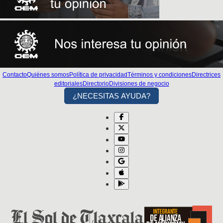
Contacto
Quiénes somos
Política de privacidad
Términos y condiciones
Directrices
editoriales
Directorio
Divisiones de negocio
¿NECESITAS AYUDA?