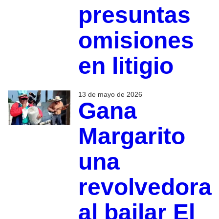
presuntas
omisiones
en litigio
13 de mayo de 2026
Gana
Margarito
una
revolvedora
al bailar El