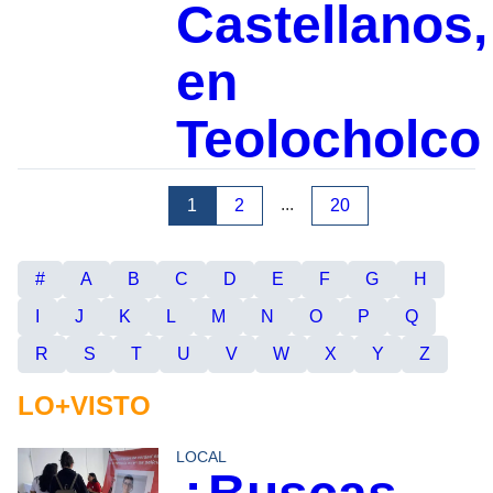
Castellanos,
en
Teolocholco
...
1
2
20
#
A
B
C
D
E
F
G
H
I
J
K
L
M
N
O
P
Q
R
S
T
U
V
W
X
Y
Z
LO+VISTO
LOCAL