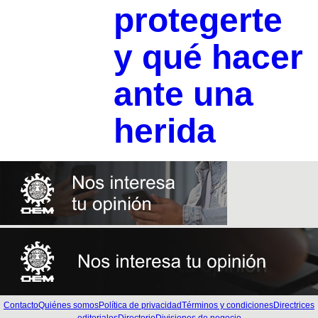
protegerte
y qué hacer
ante una
herida
Contacto
Quiénes somos
Política de privacidad
Términos y condiciones
Directrices
editoriales
Directorio
Divisiones de negocio