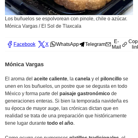
Los buñuelos se espolvorean con pinole, chile o azúcar.
Mónica Vargas
/
El Sol de Tlaxcala
E-
Cop
Facebook
X
WhatsApp
Telegram
Mail
lin
Mónica Vargas
El aroma del
aceite caliente
, la
canela
y el
piloncillo
se
unen en los buñuelos, un postre que se degusta en todo
México y forma parte del
paisaje gastronómico
de
generaciones enteras. Si bien la temporada navideña es
su época de mayor auge, las crónicas dictan que en
realidad se trata de una preparación que históricamente
tiene lugar durante
todo el año
.
Como ocurre con numerosos
platillos tradicionales
, el