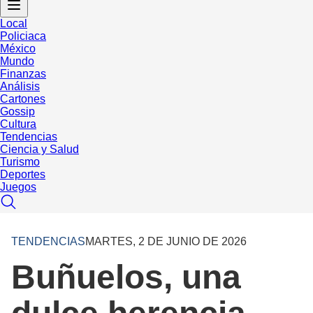
Local
Policiaca
México
Mundo
Finanzas
Análisis
Cartones
Gossip
Cultura
Tendencias
Ciencia y Salud
Turismo
Deportes
Juegos
TENDENCIAS
MARTES, 2 DE JUNIO DE 2026
Buñuelos, una