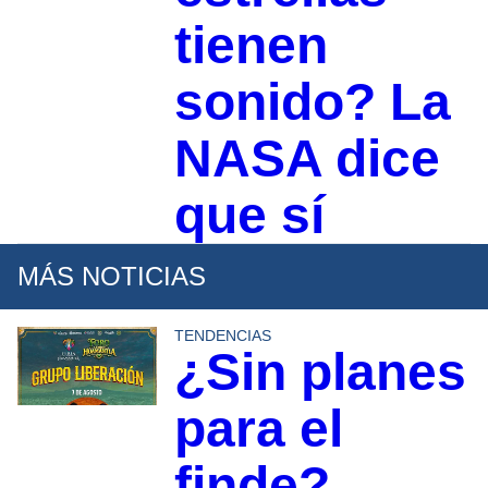
tienen
sonido? La
NASA dice
que sí
MÁS NOTICIAS
TENDENCIAS
¿Sin planes
para el
finde?