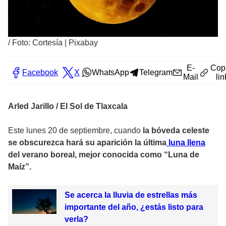
/
Foto: Cortesía | Pixabay
E-
Cop
Facebook
X
WhatsApp
Telegram
Mail
lin
Arled Jarillo / El Sol de Tlaxcala
Este lunes 20 de septiembre, cuando
la bóveda celeste
se obscurezca hará su aparición la última
luna llena
del verano boreal, mejor conocida como “Luna de
Maíz”.
Se acerca la lluvia de estrellas más
importante del año, ¿estás listo para
verla?