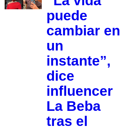
“La vida
puede
cambiar en
un
instante”,
dice
influencer
La Beba
tras el