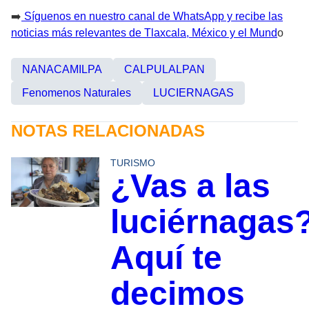
➡️
Síguenos en nuestro canal de WhatsApp y recibe las
noticias más relevantes de Tlaxcala, México y el Mund
o
NANACAMILPA
CALPULALPAN
Fenomenos Naturales
LUCIERNAGAS
NOTAS RELACIONADAS
TURISMO
¿Vas a las
luciérnagas
Aquí te
decimos