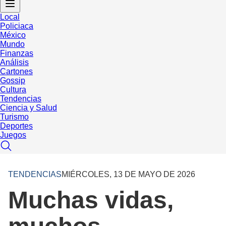
Local
Policiaca
México
Mundo
Finanzas
Análisis
Cartones
Gossip
Cultura
Tendencias
Ciencia y Salud
Turismo
Deportes
Juegos
TENDENCIAS
MIÉRCOLES, 13 DE MAYO DE 2026
Muchas vidas,