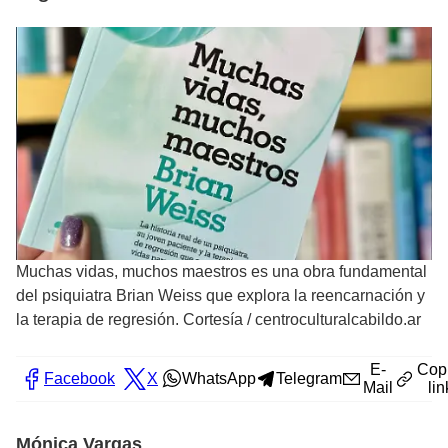
Muchas vidas, muchos maestros es una obra fundamental
del psiquiatra Brian Weiss que explora la reencarnación y
la terapia de regresión. Cortesía
/
centroculturalcabildo.ar
E-
Cop
Facebook
X
WhatsApp
Telegram
Mail
lin
Mónica Vargas