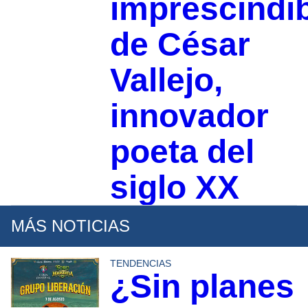
imprescindi
de César
Vallejo,
innovador
poeta del
siglo XX
MÁS NOTICIAS
TENDENCIAS
¿Sin planes