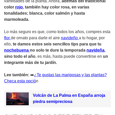
variedades de la planta. Ahora,
además del tradicional
color
rojo
, también hay color rosa, en varias
tonalidades; blanca, color salmón y hasta
marmoleada.
Lo más seguro es que, como todos los años, compres esta
flor
de ornato para darle el aire
navideño
a tu hogar, por
ello,
te damos estos seis sencillos tips para que tu
nochebuena
no solo te dure la temporada
navideña
,
sino todo el año
, es más, hasta puede convertirse en
un
integrante más de tu jardín.
Lee también:
➡
️¿Te gustas las mariposas y las plantas?
Checa esta opció
n
Volcán de La Palma en España arroja
piedra semipreciosa