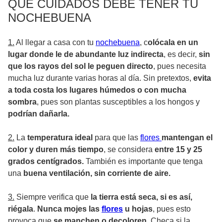
QUE CUIDADOS DEBE TENER TU
NOCHEBUENA
1.
Al llegar a casa con tu
nochebuena
, c
olócala en un
lugar donde le de abundante luz indirecta
, es decir,
sin
que los rayos del sol le peguen directo
, pues necesita
mucha luz durante varias horas al día. Sin pretextos,
evita
a toda costa los lugares húmedos o con mucha
sombra
, pues son plantas susceptibles a los hongos y
podrían dañarla.
2.
La
temperatura ideal
para que las
flores
mantengan el
color y duren más tiempo
, se considera
entre 15 y 25
grados centígrados.
También es importante que tenga
una
buena ventilación, sin corriente de aire.
3.
Siempre verifica que
la tierra está seca, si es así,
riégala
.
Nunca mojes las
flores
u hojas
, pues esto
provoca que
se manchen o decoloren.
Checa si la