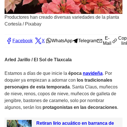
Productores han creado diversas variedades de la planta
Cortesía
/
Pixabay
E-
Cop
Facebook
X
WhatsApp
Telegram
Mail
lin
Arled Jarillo / El Sol de Tlaxcala
Estamos a días de que inicie la
época
navideña
. Por
doquier ya empiezan a adornar con
los tradicionales
personajes de esta temporada
. Santa Claus, muñecos
de nieve, renos, copos de nieve, muñecos de galleta de
jengibre, bastones de caramelo, solo por nombrar
algunos, serán los
protagonistas en las decoraciones
.
Retiran lirio acuático en barranca de