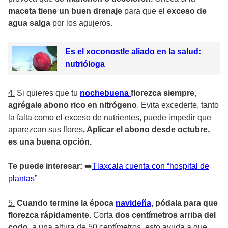
maceta tiene un buen drenaje
para que el
exceso de
agua salga
por los agujeros.
Es el xoconostle aliado en la salud:
nutrióloga
4.
Si quieres que tu
nochebuena
florezca siempre
,
agrégale abono rico en nitrógeno
. Evita excederte, tanto
la falta como el exceso de nutrientes, puede impedir que
aparezcan sus flores
. Aplicar el abono desde octubre,
es una buena opción.
Te puede interesar:
➡
️Tlaxcala cuenta con “hospital de
plantas
”
5.
Cuando termine la época
navideña
, pódala para que
florezca rápidamente.
Corta
dos centímetros arriba del
codo
, a una altura de 50 centímetros, esto ayuda a que