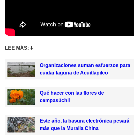
LEE MÁS:
⬇️
Organizaciones suman esfuerzos para
cuidar laguna de Acuitlapilco
Qué hacer con las flores de
cempasúchil
Este año, la basura electrónica pesará
más que la Muralla China