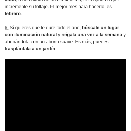
incremente su follaje. El mejor mes para hacerlo, es
febrero
.
6.
Sí quieres que te dure todo el año,
búscale un lugar
con iluminación natural
y
riégala una vez a la semana
y
abonándola con un abono suave. Es más, puedes
trasplántala a un jardín
.