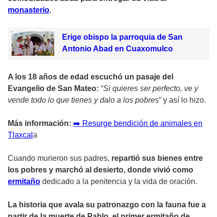
monasterio
.
Erige obispo la parroquia de San
Antonio Abad en Cuaxomulco
A los 18 años de edad escuchó un pasaje del
Evangelio de San Mateo:
“
Si quieres ser perfecto, ve y
vende todo lo que tienes y dalo a los pobres
” y así lo hizo.
Más información:
➡
Resurge bendición de animales en
Tlaxcal
a
Cuando murieron sus padres,
repartió sus bienes entre
los pobres y marchó al desierto, donde vivió como
ermitaño
dedicado a la penitencia y la vida de oración.
La historia que avala su patronazgo con la fauna fue a
partir de la muerte de Pablo, el primer ermitaño de