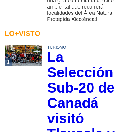
una gira comunitaria de cine
ambiental que recorrerá
localidades del Área Natural
Protegida Xicoténcatl
LO+VISTO
TURISMO
La
1
Selección
Sub-20 de
Canadá
visitó