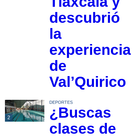
Tlaxcala y
descubrió
la
experiencia
de
Val’Quirico
DEPORTES
¿Buscas
2
clases de