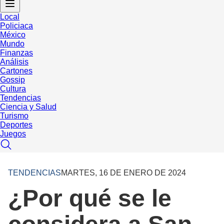
Local
Policiaca
México
Mundo
Finanzas
Análisis
Cartones
Gossip
Cultura
Tendencias
Ciencia y Salud
Turismo
Deportes
Juegos
TENDENCIAS
MARTES, 16 DE ENERO DE 2024
¿Por qué se le