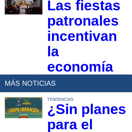
Las fiestas
patronales
incentivan
la
economía
MÁS NOTICIAS
TENDENCIAS
¿Sin planes
para el