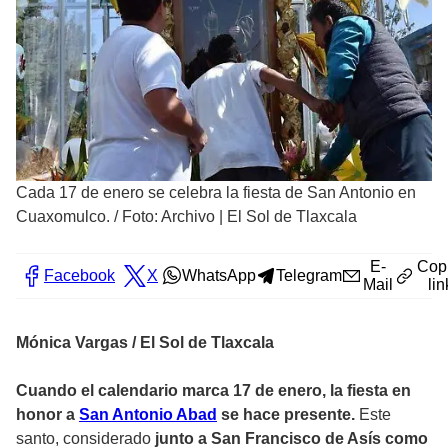
Cada 17 de enero se celebra la fiesta de San Antonio en
Cuaxomulco.
/
Foto: Archivo | El Sol de Tlaxcala
E-
Cop
Facebook
X
WhatsApp
Telegram
Mail
lin
Mónica Vargas / El Sol de Tlaxcala
Cuando el calendario marca 17 de enero, la fiesta en
honor a
San Antonio Abad
se hace presente.
Este
santo, considerado
junto a San Francisco de Asís como