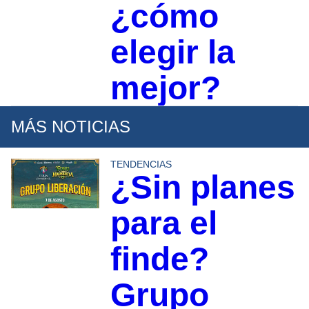
¿cómo
elegir la
mejor?
MÁS NOTICIAS
TENDENCIAS
¿Sin planes
para el
finde?
Grupo