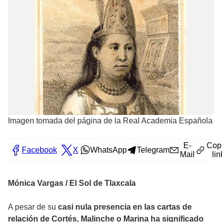
Imagen tomada del página de la Real Academia Española
E-
Cop
Facebook
X
WhatsApp
Telegram
Mail
lin
Mónica Vargas / El Sol de Tlaxcala
A pesar de su
casi nula presencia en las cartas de
relación de Cortés, Malinche o Marina ha significado