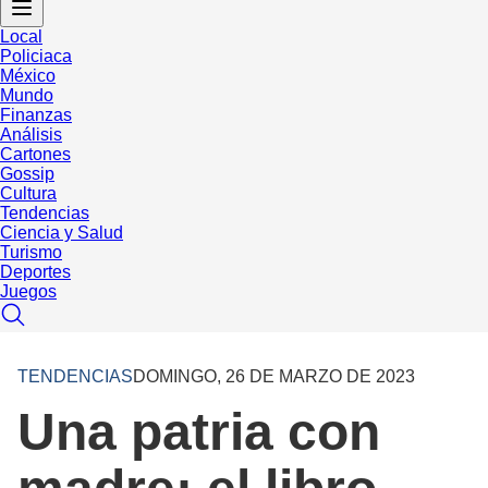
Local
Policiaca
México
Mundo
Finanzas
Análisis
Cartones
Gossip
Cultura
Tendencias
Ciencia y Salud
Turismo
Deportes
Juegos
TENDENCIAS
DOMINGO, 26 DE MARZO DE 2023
Una patria con