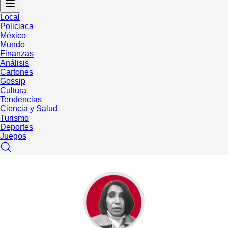
Local
Policiaca
México
Mundo
Finanzas
Análisis
Cartones
Gossip
Cultura
Tendencias
Ciencia y Salud
Turismo
Deportes
Juegos