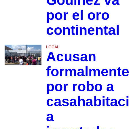
Godínez va
por el oro
continental
LOCAL
Acusan
formalment
por robo a
casahabitac
a