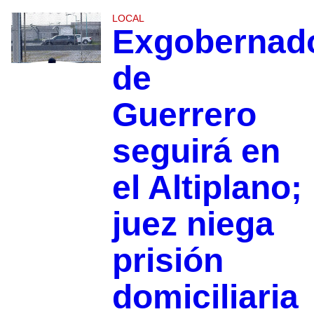
LOCAL
Exgobernad
de
Guerrero
seguirá en
el Altiplano;
juez niega
prisión
domiciliaria