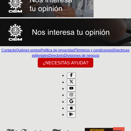
Contacto
Quiénes somos
Política de privacidad
Términos y condiciones
Directrices
editoriales
Directorio
Divisiones de negocio
¿NECESITAS AYUDA?