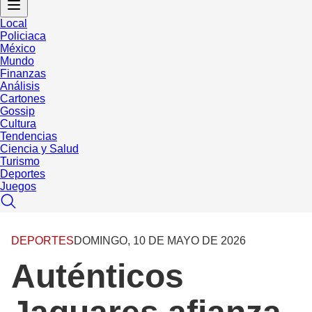
Local
Policiaca
México
Mundo
Finanzas
Análisis
Cartones
Gossip
Cultura
Tendencias
Ciencia y Salud
Turismo
Deportes
Juegos
DEPORTES
DOMINGO, 10 DE MAYO DE 2026
Auténticos