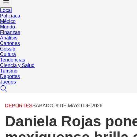
Local
Policiaca
México
Mundo
Finanzas
Análisis
Cartones
Gossip
Cultura
Tendencias
Ciencia y Salud
Turismo
Deportes
Juegos
DEPORTES
SÁBADO, 9 DE MAYO DE 2026
Daniela Rojas pone