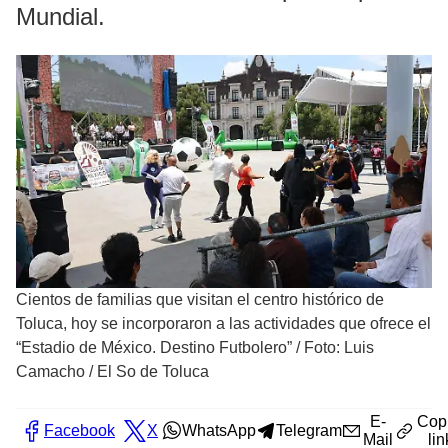
Mundial.
Cientos de familias que visitan el centro histórico de
Toluca, hoy se incorporaron a las actividades que ofrece el
“Estadio de México. Destino Futbolero”
/
Foto: Luis
Camacho / El So de Toluca
E-
Cop
Facebook
X
WhatsApp
Telegram
Mail
lin