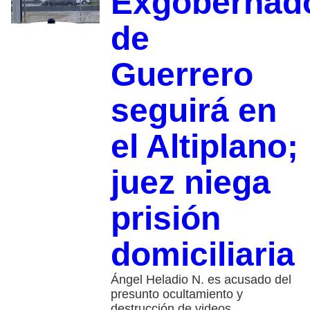
Exgobernad
de
Guerrero
seguirá en
el Altiplano;
juez niega
prisión
domiciliaria
Ángel Heladio N. es acusado del
presunto ocultamiento y
destrucción de videos