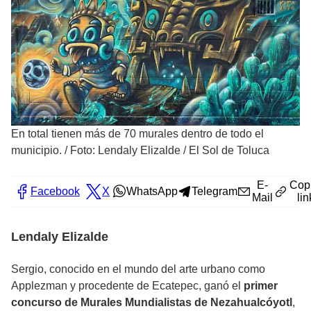
En total tienen más de 70 murales dentro de todo el
municipio.
/
Foto: Lendaly Elizalde / El Sol de Toluca
E-
Cop
Facebook
X
WhatsApp
Telegram
Mail
lin
Lendaly Elizalde
Sergio, conocido en el mundo del arte urbano como
Applezman y procedente de Ecatepec, ganó el
primer
concurso de Murales Mundialistas de Nezahualcóyotl
,