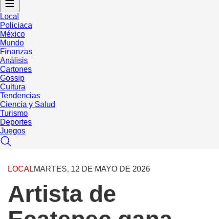
Local
Policiaca
México
Mundo
Finanzas
Análisis
Cartones
Gossip
Cultura
Tendencias
Ciencia y Salud
Turismo
Deportes
Juegos
LOCAL
MARTES, 12 DE MAYO DE 2026
Artista de