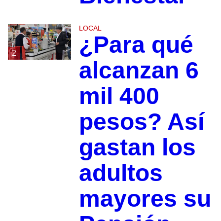
LOCAL
¿Para qué
2
alcanzan 6
mil 400
pesos? Así
gastan los
adultos
mayores su