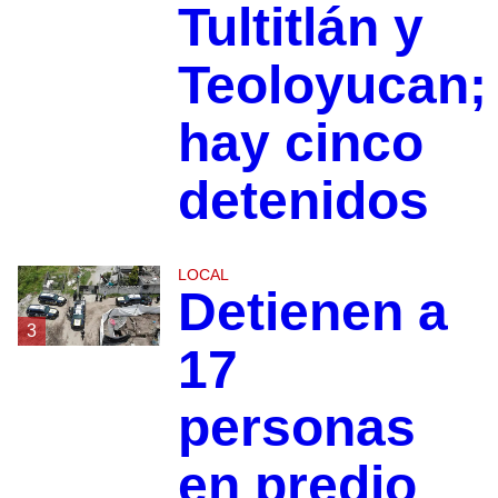
Tultitlán y
Teoloyucan;
hay cinco
detenidos
LOCAL
Detienen a
3
17
personas
en predio