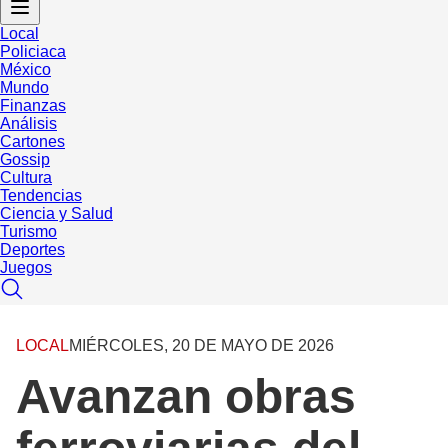
Local
Policiaca
México
Mundo
Finanzas
Análisis
Cartones
Gossip
Cultura
Tendencias
Ciencia y Salud
Turismo
Deportes
Juegos
LOCAL
MIÉRCOLES, 20 DE MAYO DE 2026
Avanzan obras