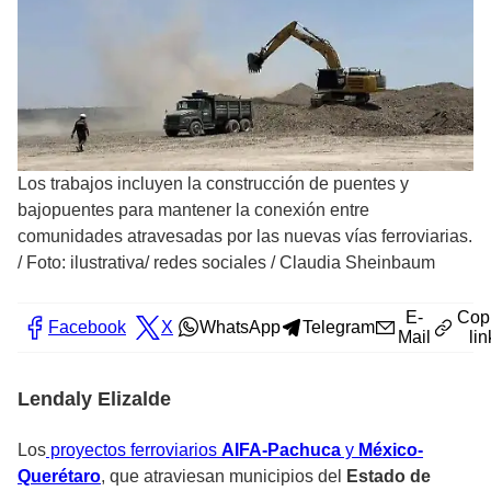
Los trabajos incluyen la construcción de puentes y
bajopuentes para mantener la conexión entre
comunidades atravesadas por las nuevas vías ferroviarias.
/
Foto: ilustrativa/ redes sociales / Claudia Sheinbaum
E-
Cop
Facebook
X
WhatsApp
Telegram
Mail
lin
Lendaly Elizalde
Los
proyectos ferroviarios
AIFA-Pachuca
y
México-
Querétaro
, que atraviesan municipios del
Estado de