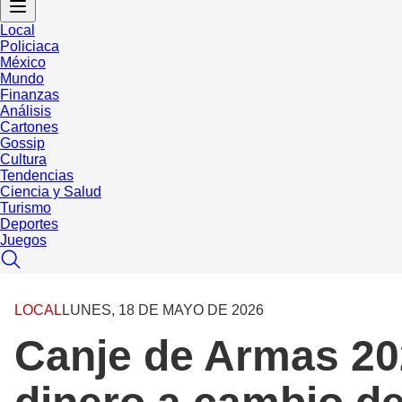
Local
Policiaca
México
Mundo
Finanzas
Análisis
Cartones
Gossip
Cultura
Tendencias
Ciencia y Salud
Turismo
Deportes
Juegos
LOCAL
LUNES, 18 DE MAYO DE 2026
Canje de Armas 202