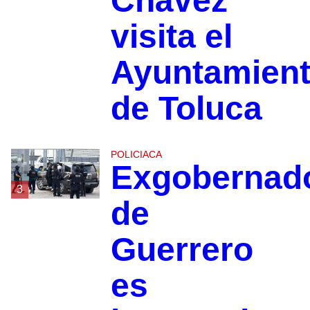
Chávez
visita el
Ayuntamien
de Toluca
POLICIACA
Exgobernad
3
de
Guerrero
es