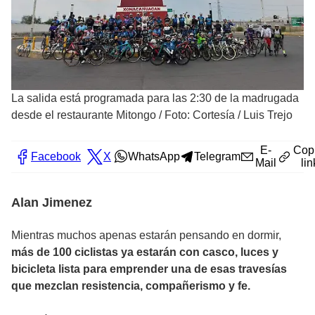
La salida está programada para las 2:30 de la madrugada
desde el restaurante Mitongo
/
Foto: Cortesía / Luis Trejo
E-
Cop
Facebook
X
WhatsApp
Telegram
Mail
lin
Alan Jimenez
Mientras muchos apenas estarán pensando en dormir,
más de 100 ciclistas ya estarán con casco, luces y
bicicleta lista para emprender una de esas travesías
que mezclan resistencia, compañerismo y fe.