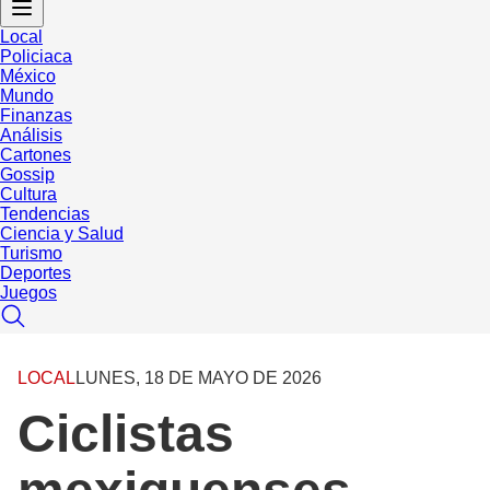
Local
Policiaca
México
Mundo
Finanzas
Análisis
Cartones
Gossip
Cultura
Tendencias
Ciencia y Salud
Turismo
Deportes
Juegos
LOCAL
LUNES, 18 DE MAYO DE 2026
Ciclistas