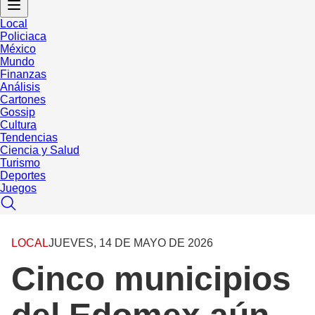
Local
Policiaca
México
Mundo
Finanzas
Análisis
Cartones
Gossip
Cultura
Tendencias
Ciencia y Salud
Turismo
Deportes
Juegos
LOCAL
JUEVES, 14 DE MAYO DE 2026
Cinco municipios