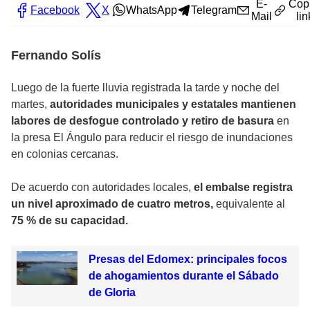
E-
Cop
Facebook
X
WhatsApp
Telegram
Mail
lin
Fernando Solís
Luego de la fuerte lluvia registrada la tarde y noche del
martes,
autoridades municipales y estatales mantienen
labores de desfogue controlado y retiro de basura
en
la presa El Ángulo para reducir el riesgo de inundaciones
en colonias cercanas.
De acuerdo con autoridades locales,
el embalse registra
un nivel aproximado de cuatro metros,
equivalente al
75 % de su capacidad.
Presas del Edomex: principales focos
de ahogamientos durante el Sábado
de Gloria