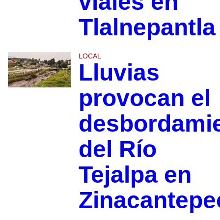
viales en
Tlalnepantla
LOCAL
Lluvias
provocan el
desbordami
del Río
Tejalpa en
Zinacantepe