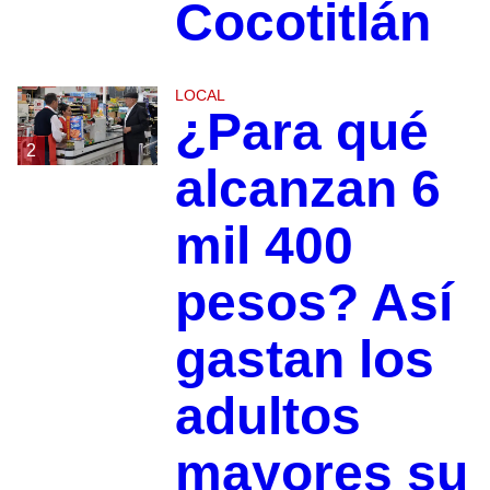
Cocotitlán
LOCAL
¿Para qué
2
alcanzan 6
mil 400
pesos? Así
gastan los
adultos
mayores su