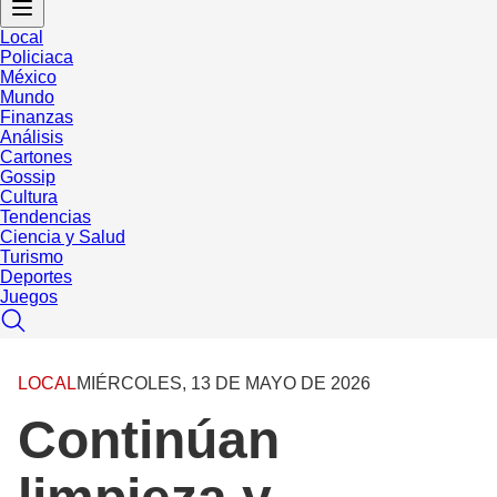
Local
Policiaca
México
Mundo
Finanzas
Análisis
Cartones
Gossip
Cultura
Tendencias
Ciencia y Salud
Turismo
Deportes
Juegos
LOCAL
MIÉRCOLES, 13 DE MAYO DE 2026
Continúan