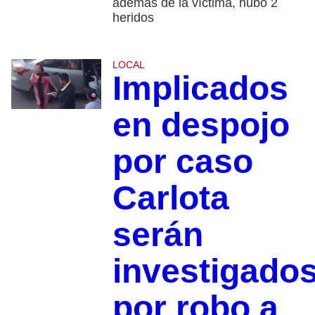
además de la víctima, hubo 2
heridos
LOCAL
Implicados
en despojo
por caso
Carlota
serán
investigado
por robo a