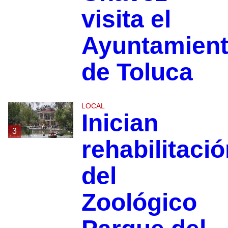
visita el
Ayuntamien
de Toluca
LOCAL
Inician
3
rehabilitaci
del
Zoológico