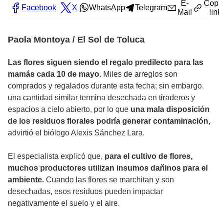
E-
Cop
Facebook
X
WhatsApp
Telegram
Mail
lin
Paola Montoya / El Sol de Toluca
Las flores siguen siendo el regalo predilecto para las
mamás cada 10 de mayo.
Miles de arreglos son
comprados y regalados durante esta fecha; sin embargo,
una cantidad similar termina desechada en tiraderos y
espacios a cielo abierto, por lo que
una mala disposición
de los residuos florales podría generar contaminación
,
advirtió el biólogo Alexis Sánchez Lara.
El especialista explicó que,
para el cultivo de flores,
muchos productores utilizan insumos dañinos para el
ambiente.
Cuando las flores se marchitan y son
desechadas, esos residuos pueden impactar
negativamente el suelo y el aire.