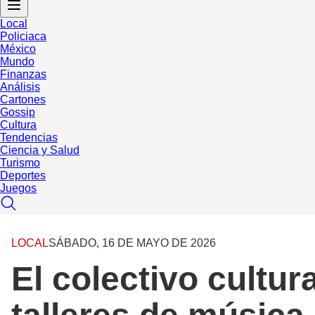
Local
Policiaca
México
Mundo
Finanzas
Análisis
Cartones
Gossip
Cultura
Tendencias
Ciencia y Salud
Turismo
Deportes
Juegos
LOCAL
SÁBADO, 16 DE MAYO DE 2026
El colectivo cultu