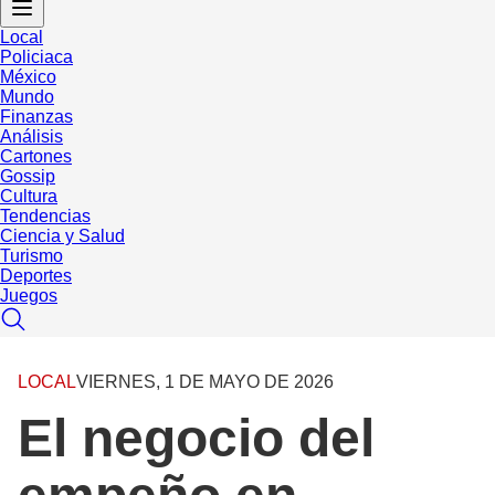
Local
Policiaca
México
Mundo
Finanzas
Análisis
Cartones
Gossip
Cultura
Tendencias
Ciencia y Salud
Turismo
Deportes
Juegos
LOCAL
VIERNES, 1 DE MAYO DE 2026
El negocio del