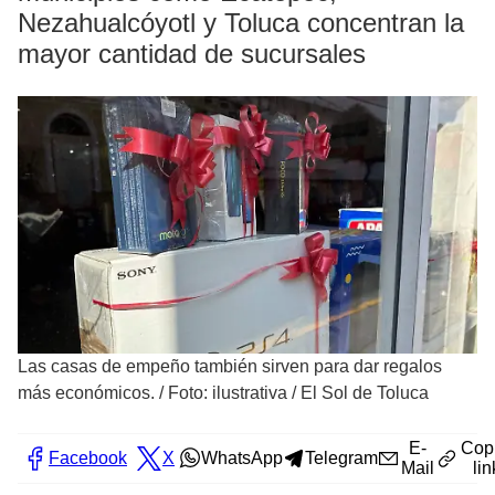
Nezahualcóyotl y Toluca concentran la
mayor cantidad de sucursales
Las casas de empeño también sirven para dar regalos
más económicos.
/
Foto: ilustrativa / El Sol de Toluca
E-
Cop
Facebook
X
WhatsApp
Telegram
Mail
lin