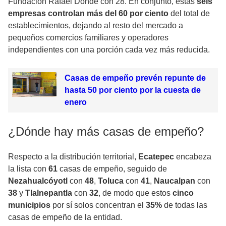
Fundación Rafael Dondé con 28. En conjunto, estas
seis
empresas controlan más del 60 por ciento
del total de
establecimientos, dejando al resto del mercado a
pequeños comercios familiares y operadores
independientes con una porción cada vez más reducida.
Casas de empeño prevén repunte de
hasta 50 por ciento por la cuesta de
enero
¿Dónde hay más casas de empeño?
Respecto a la distribución territorial,
Ecatepec
encabeza
la lista con
61
casas de empeño, seguido de
Nezahualcóyotl
con
48
,
Toluca
con
41
,
Naucalpan
con
38
y
Tlalnepantla
con
32
, de modo que estos
cinco
municipios
por sí solos concentran el
35%
de todas las
casas de empeño de la entidad.