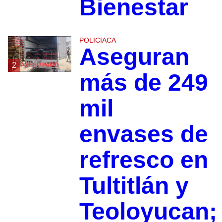
Bienestar
POLICIACA
Aseguran
2
más de 249
mil
envases de
refresco en
Tultitlán y
Teoloyucan;