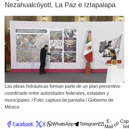
Nezahualcóyotl, La Paz e Iztapalapa
Las obras hidráulicas forman parte de un plan preventivo
coordinado entre autoridades federales, estatales y
municipales.
/
Foto: captura de pantalla / Gobierno de
México
E-
Cop
Facebook
X
WhatsApp
Telegram
Mail
lin