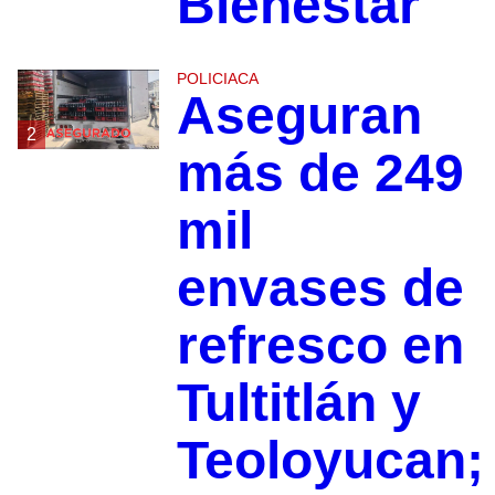
Bienestar
POLICIACA
Aseguran
2
más de 249
mil
envases de
refresco en
Tultitlán y
Teoloyucan;