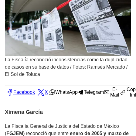
La Fiscalía reconoció inconsistencias como la duplicidad
de casos en su base de datos
/
Fotos: Ramsés Mercado /
El Sol de Toluca
E-
Cop
Facebook
X
WhatsApp
Telegram
Mail
lin
Ximena García
La Fiscalía General de Justicia del Estado de México
(
FGJEM)
reconoció que entre
enero de 2005 y marzo de