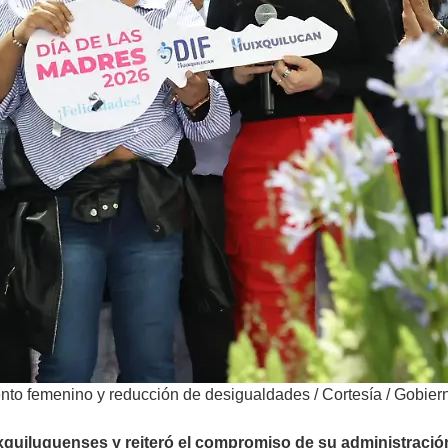
ento femenino y reducción de desigualdades
/
Cortesía / Gobier
xquiluquenses y reiteró el compromiso de su administración