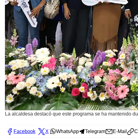
La alcaldesa destacó que este programa se ha mantenido dur
Facebook
X
WhatsApp
Telegram
E-Mail
C