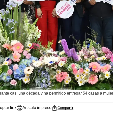
ante casi una década y ha permitido entregar 54 casas a mujer
opiar link
Artículo impreso
Compartir