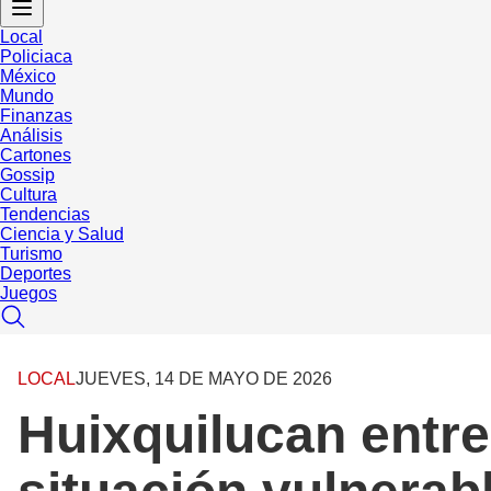
Local
Policiaca
México
Mundo
Finanzas
Análisis
Cartones
Gossip
Cultura
Tendencias
Ciencia y Salud
Turismo
Deportes
Juegos
LOCAL
JUEVES, 14 DE MAYO DE 2026
Huixquilucan entr