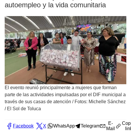
autoempleo y la vida comunitaria
El evento reunió principalmente a mujeres que forman
parte de las actividades impulsadas por el DIF municipal a
través de sus casas de atención
/
Fotos: Michelle Sánchez
/ El Sol de Toluca
E-
Cop
Facebook
X
WhatsApp
Telegram
Mail
lin