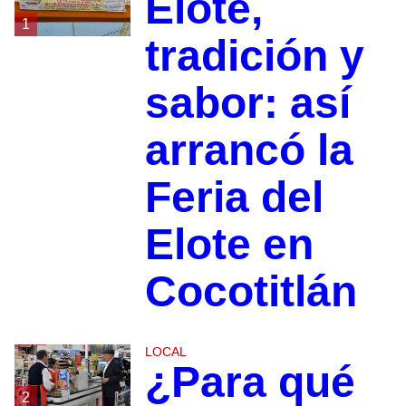
Elote,
1
tradición y
sabor: así
arrancó la
Feria del
Elote en
Cocotitlán
LOCAL
¿Para qué
2