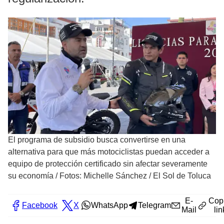
El programa de subsidio busca convertirse en una
alternativa para que más motociclistas puedan acceder a
equipo de protección certificado sin afectar severamente
su economía
/
Fotos: Michelle Sánchez / El Sol de Toluca
E-
Cop
Facebook
X
WhatsApp
Telegram
Mail
lin