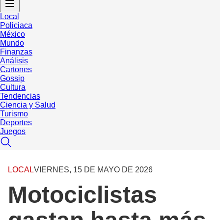
Local
Policiaca
México
Mundo
Finanzas
Análisis
Cartones
Gossip
Cultura
Tendencias
Ciencia y Salud
Turismo
Deportes
Juegos
LOCAL
VIERNES, 15 DE MAYO DE 2026
Motociclistas