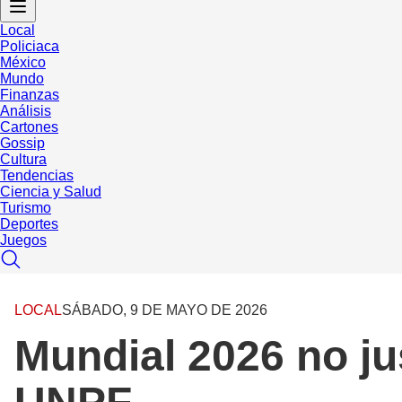
Local
Policiaca
México
Mundo
Finanzas
Análisis
Cartones
Gossip
Cultura
Tendencias
Ciencia y Salud
Turismo
Deportes
Juegos
LOCAL
SÁBADO, 9 DE MAYO DE 2026
Mundial 2026 no ju