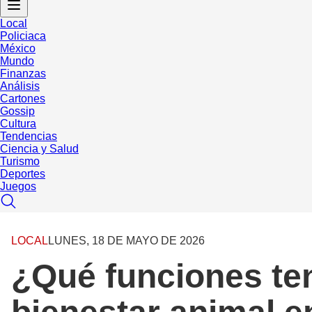
Local
Policiaca
México
Mundo
Finanzas
Análisis
Cartones
Gossip
Cultura
Tendencias
Ciencia y Salud
Turismo
Deportes
Juegos
LOCAL
LUNES, 18 DE MAYO DE 2026
¿Qué funciones ten