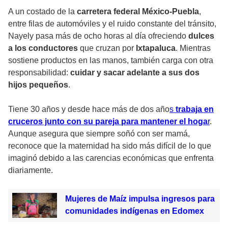
A un costado de la
carretera federal México-Puebla
,
entre filas de automóviles y el ruido constante del tránsito,
Nayely pasa más de ocho horas al día ofreciendo
dulces
a los conductores
que cruzan por
Ixtapaluca
. Mientras
sostiene productos en las manos, también carga con otra
responsabilidad:
cuidar y sacar adelante a sus dos
hijos pequeños
.
Tiene 30 años y desde hace más de dos año
s
trabaja en
cruceros junto con su pareja para mantener el hoga
r
.
Aunque asegura que siempre soñó con ser mamá,
reconoce que la maternidad ha sido más difícil de lo que
imaginó debido a las carencias económicas que enfrenta
diariamente.
Mujeres de Maíz impulsa ingresos para
comunidades indígenas en Edomex