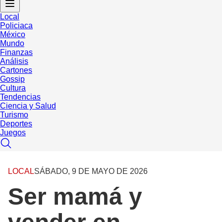
Local
Policiaca
México
Mundo
Finanzas
Análisis
Cartones
Gossip
Cultura
Tendencias
Ciencia y Salud
Turismo
Deportes
Juegos
LOCAL
SÁBADO, 9 DE MAYO DE 2026
Ser mamá y