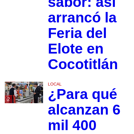
sabor: así
arrancó la
Feria del
Elote en
Cocotitlán
LOCAL
¿Para qué
2
alcanzan 6
mil 400