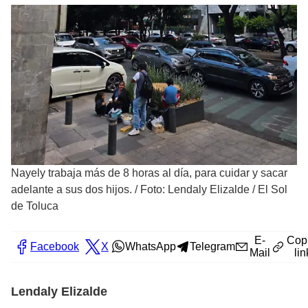
Nayely trabaja más de 8 horas al día, para cuidar y sacar
adelante a sus dos hijos.
/
Foto: Lendaly Elizalde / El Sol
de Toluca
E-
Cop
Facebook
X
WhatsApp
Telegram
Mail
lin
Lendaly Elizalde