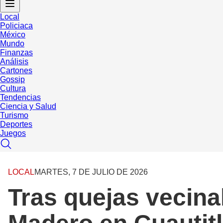
Local
Policiaca
México
Mundo
Finanzas
Análisis
Cartones
Gossip
Cultura
Tendencias
Ciencia y Salud
Turismo
Deportes
Juegos
LOCAL
MARTES, 7 DE JULIO DE 2026
Tras quejas vecinal