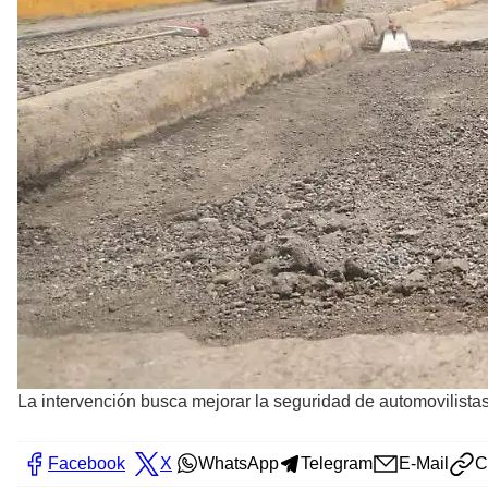
La intervención busca mejorar la seguridad de automovilistas,
Facebook
X
WhatsApp
Telegram
E-Mail
C