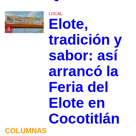
LOCAL
Elote,
3
tradición y
sabor: así
arrancó la
Feria del
Elote en
Cocotitlán
COLUMNAS