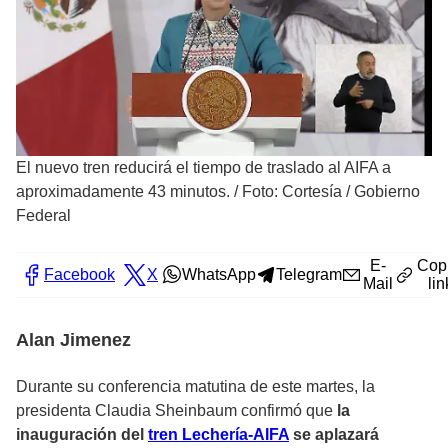
El nuevo tren reducirá el tiempo de traslado al AIFA a
aproximadamente 43 minutos.
/
Foto: Cortesía / Gobierno
Federal
E-
Cop
Facebook
X
WhatsApp
Telegram
Mail
lin
Alan Jimenez
Durante su conferencia matutina de este martes, la
presidenta Claudia Sheinbaum confirmó que
la
inauguración del
tren Lechería-AIFA
se aplazará