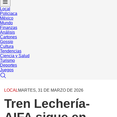
Local
Policiaca
México
Mundo
Finanzas
Análisis
Cartones
Gossip
Cultura
Tendencias
Ciencia y Salud
Turismo
Deportes
Juegos
LOCAL
MARTES, 31 DE MARZO DE 2026
Tren Lechería-