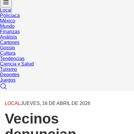
Local
Policiaca
México
Mundo
Finanzas
Análisis
Cartones
Gossip
Cultura
Tendencias
Ciencia y Salud
Turismo
Deportes
Juegos
LOCAL
JUEVES, 16 DE ABRIL DE 2026
Vecinos