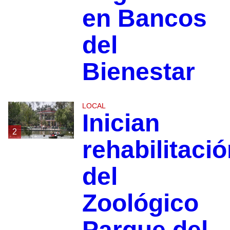
en Bancos
del
Bienestar
LOCAL
Inician
2
rehabilitaci
del
Zoológico
Parque del