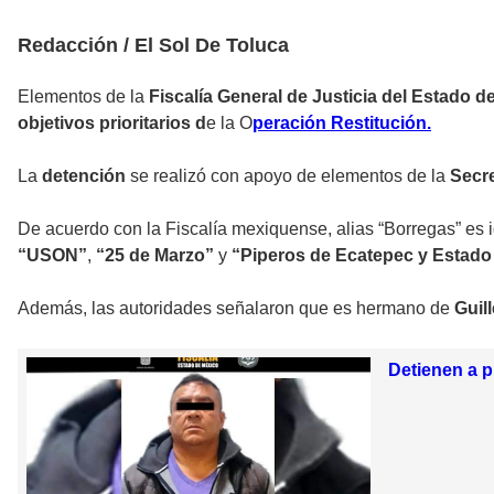
Redacción / El Sol De Toluca
Elementos de la
Fiscalía General de Justicia del Estado 
objetivos prioritarios d
e la O
peración Restitución.
La
detención
se realizó con apoyo de elementos de la
Secre
De acuerdo con la Fiscalía mexiquense, alias “Borregas” es 
“USON”
,
“25 de Marzo”
y
“Piperos de Ecatepec y Estado
Además, las autoridades señalaron que es hermano de
Guil
Detienen a p