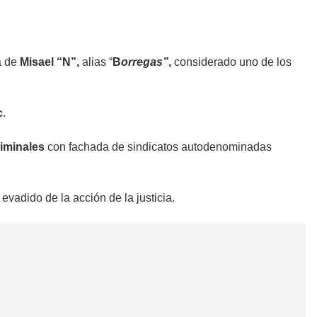
a de
Misael “N”,
alias “
B
orregas”
,
considerado uno de los
c
.
riminales
con fachada de sindicatos autodenominadas
evadido de la acción de la justicia.