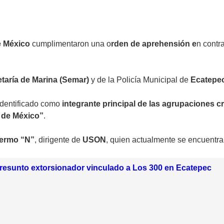
de México
cumplimentaron una o
rden de aprehensión e
n contr
taría de Marina (Semar)
y de la Policía Municipal de
Ecatepe
identificado como
integrante principal de las agrupaciones c
 de México”
.
lermo “N”
, dirigente de
USON
, quien actualmente se encuentra 
resunto extorsionador vinculado a Los 300 en Ecatepec