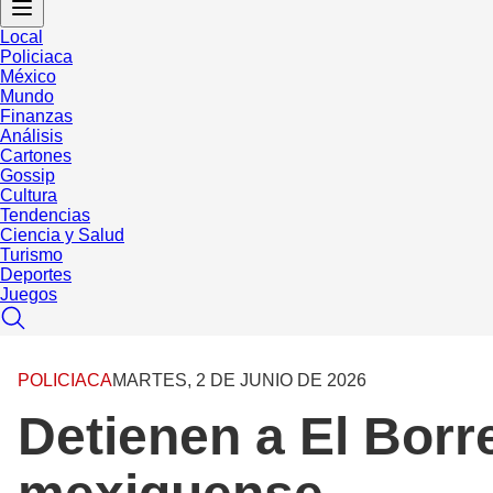
Local
Policiaca
México
Mundo
Finanzas
Análisis
Cartones
Gossip
Cultura
Tendencias
Ciencia y Salud
Turismo
Deportes
Juegos
POLICIACA
MARTES, 2 DE JUNIO DE 2026
Detienen a El Borre