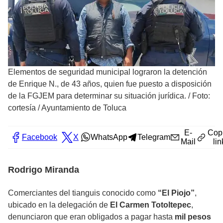
Elementos de seguridad municipal lograron la detención
de Enrique N., de 43 años, quien fue puesto a disposición
de la FGJEM para determinar su situación jurídica.
/
Foto:
cortesía / Ayuntamiento de Toluca
E-
Cop
Facebook
X
WhatsApp
Telegram
Mail
lin
Rodrigo Miranda
Comerciantes del tianguis conocido como
“El Piojo”
,
ubicado en la delegación de
El Carmen Totoltepec
,
denunciaron que eran obligados a pagar hasta
mil pesos