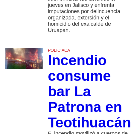
jueves en Jalisco y enfrenta
imputaciones por delincuencia
organizada, extorsión y el
homicidio del exalcalde de
Uruapan.
POLICIACA
Incendio
consume
bar La
Patrona en
Teotihuacán
El incendio movilizó a cuerpos de