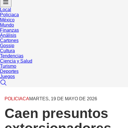
Local
Policiaca
México
Mundo
Finanzas
Análisis
Cartones
Gossip
Cultura
Tendencias
Ciencia y Salud
Turismo
Deportes
Juegos
POLICIACA
MARTES, 19 DE MAYO DE 2026
Caen presuntos