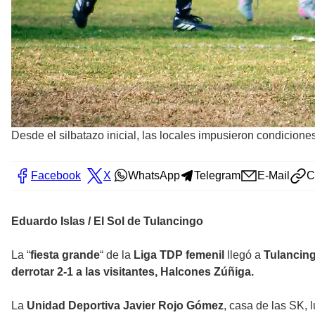
Desde el silbatazo inicial, las locales impusieron condicione
Facebook
X
WhatsApp
Telegram
E-Mail
C
Eduardo Islas / El Sol de Tulancingo
La “
fiesta grande
“ de la
Liga TDP femenil
llegó a
Tulancin
derrotar 2-1 a las visitantes, Halcones Zúñiga.
La
Unidad Deportiva Javier Rojo Gómez
, casa de las SK,