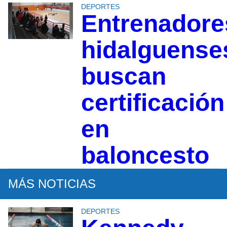
DEPORTES
Entrenadore
hidalguense
buscan
certificación
en
baloncesto
MÁS NOTICIAS
DEPORTES