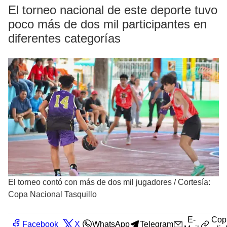
El torneo nacional de este deporte tuvo
poco más de dos mil participantes en
diferentes categorías
El torneo contó con más de dos mil jugadores
/
Cortesía:
Copa Nacional Tasquillo
E-
Cop
Facebook
X
WhatsApp
Telegram