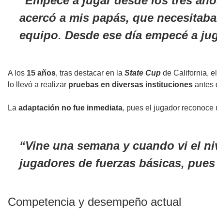
Empecé a jugar desde los tres año
acercó a mis papás, que necesitaba
equipo. Desde ese día empecé a ju
A los
15 años
, tras destacar en la
State Cup
de California, e
lo llevó a realizar
pruebas en diversas instituciones
antes 
La
adaptación no fue inmediata
, pues el jugador reconoce
Vine una semana y cuando vi el niv
jugadores de fuerzas básicas, pue
Competencia y desempeño actual