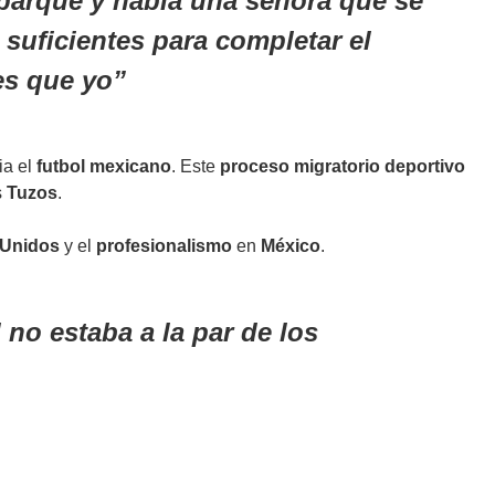
 parque y había una señora que se
suficientes para completar el
es que yo
ia el
futbol mexicano
. Este
proceso migratorio deportivo
s
Tuzos
.
 Unidos
y el
profesionalismo
en
México
.
no estaba a la par de los