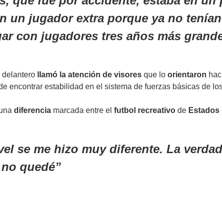
s, que fue por accidente, estaba en un
n un jugador extra porque ya no tenían 
gar con jugadores tres años más grand
l delantero
llamó la atención de visores
que lo
orientaron
hac
de encontrar estabilidad en el sistema de fuerzas básicas de lo
 una
diferencia
marcada entre el
futbol
recreativo
de
Estados
el se me hizo muy diferente. La verdad 
s no quedé