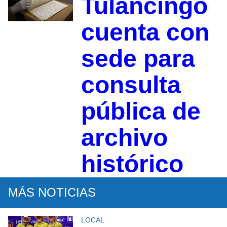
Tulancingo
cuenta con
sede para
consulta
pública de
archivo
histórico
MÁS NOTICIAS
LOCAL