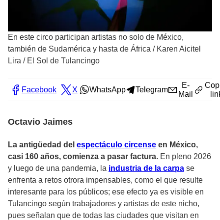
En este circo participan artistas no solo de México,
también de Sudamérica y hasta de África
/
Karen Aicitel
Lira / El Sol de Tulancingo
E-
Cop
Facebook
X
WhatsApp
Telegram
Mail
lin
Octavio Jaimes
La antigüedad del
espectáculo circense
en México,
casi 160 años, comienza a pasar factura.
En pleno 2026
y luego de una pandemia, la
industria de la carpa
se
enfrenta a retos otrora impensables, como el que resulte
interesante para los públicos; ese efecto ya es visible en
Tulancingo según trabajadores y artistas de este nicho,
pues señalan que de todas las ciudades que visitan en