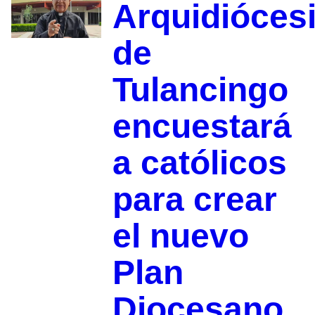
Arquidióces
de
Tulancingo
encuestará
a católicos
para crear
el nuevo
Plan
Diocesano