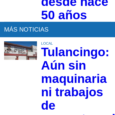
desde hace
50 años
MÁS NOTICIAS
LOCAL
Tulancingo:
Aún sin
maquinaria
ni trabajos
de