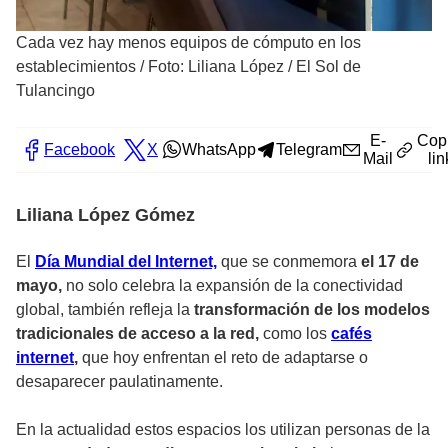
Cada vez hay menos equipos de cómputo en los
establecimientos
/
Foto: Liliana López / El Sol de
Tulancingo
E-
Cop
Facebook
X
WhatsApp
Telegram
Mail
lin
Liliana López Gómez
El
Día Mundial del Internet,
que se conmemora
el 17 de
mayo,
no solo celebra la expansión de la conectividad
global, también refleja la
transformación de los modelos
tradicionales de acceso a la red,
como los
cafés
internet
,
que hoy enfrentan el reto de adaptarse o
desaparecer paulatinamente.
En la actualidad estos espacios los utilizan personas de la